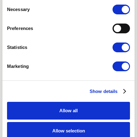
Consent
Necessary
Selection
Malmö
Videokonsultation
Preferences
Statistics
Nordic Hair Clinic
Marketing
Om oss
Sociala medier
Lediga jobb
Show details
Integritetspolicy
Cookies
Allow all
Tillgänglighetsredogörelse
Köpvillkor
Allow selection