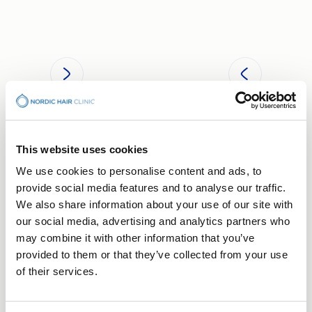
BOKA KONSULTATION
This website uses cookies
Din hårresa börjar med ett
We use cookies to personalise content and ads, to
samtal
provide social media features and to analyse our traffic.
We also share information about your use of our site with
Kostnadsfri konsultation – helt utan förpliktelser,
our social media, advertising and analytics partners who
bara ett första steg mot att förstå vad som passar
may combine it with other information that you’ve
dig. Välj den klinik som passar dig bäst.
provided to them or that they’ve collected from your use
of their services.
Stockholm
Göteborg