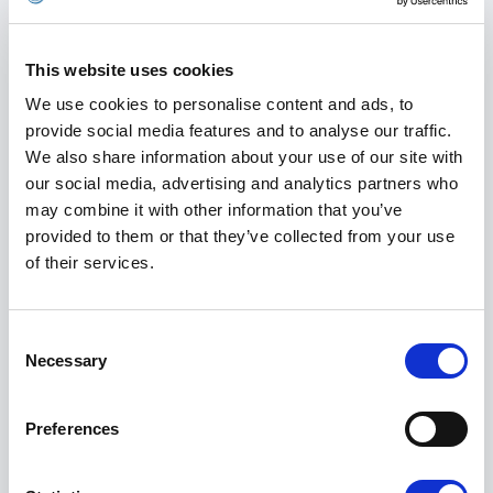
hårlinje och ditt donationsområde och går
igenom vad du realistiskt kan förvänta dig av
resultatet. Vi är alltid ärliga och avråder om vi
This website uses cookies
inte tror att ingreppet är rätt för dig. Uppföljning
We use cookies to personalise content and ads, to
ingår i upp till 12 månader efter behandlingen.
provide social media features and to analyse our traffic.
We also share information about your use of our site with
our social media, advertising and analytics partners who
may combine it with other information that you’ve
PRP-behandling i Göteborg
provided to them or that they’ve collected from your use
of their services.
PRP-behandling
är ett effektivt alternativ för dig som
vill bromsa håravfall och stärka hårsäckarna utan
Consent
kirurgi. Behandlingen bygger på koncentrerat
Necessary
blodplasma från ditt eget blod och injiceras i
Selection
hårbotten för att stimulera hårtillväxt och förbättra
hårtätheten. På vår klinik vid Avenyn i Göteborg
Preferences
utförs varje behandling av erfarna specialister med
kliniskt dokumenterad metod, och kostnaden för
PRP-behandling pris Göteborg
beror på vilket