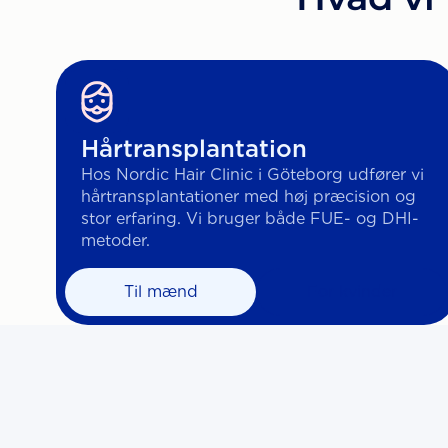
Hårtransplantation
Hos Nordic Hair Clinic i Göteborg udfører vi
hårtransplantationer med høj præcision og
stor erfaring. Vi bruger både FUE- og DHI-
metoder.
Til mænd
For kvinder