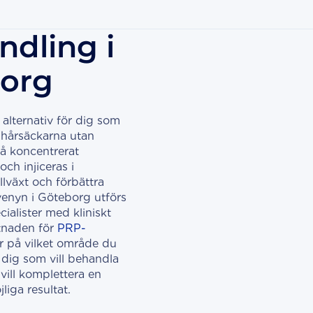
dling i
org
t alternativ för dig som
a hårsäckarna utan
å koncentrerat
ch injiceras i
llväxt och förbättra
Avenyn i Göteborg utförs
ialister med kliniskt
tnaden för
PRP-
 på vilket område du
 dig som vill behandla
 vill komplettera en
liga resultat.