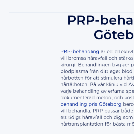
PRP-behan
Göteb
PRP-behandling
är ett effektiv
vill bromsa håravfall och stärk
kirurgi. Behandlingen bygger p
blodplasma från ditt eget blod o
hårbotten för att stimulera hårti
hårtätheten. På vår klinik vid 
varje behandling av erfarna spec
dokumenterad metod, och kos
behandling pris Göteborg
beror
vill behandla. PRP passar både
ett tidigt håravfall och dig som
hårtransplantation för bästa möj