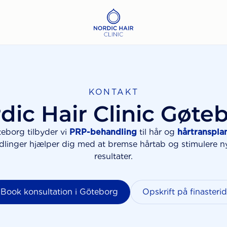
KONTAKT
dic Hair Clinic Gøte
teborg tilbyder vi
PRP-behandling
til hår og
hårtranspla
ndlinger hjælper dig med at bremse hårtab og stimulere 
resultater.
Book konsultation i Göteborg
Opskrift på finasterid