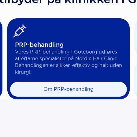
PRP-behandling
Vores PRP-behandling i Göteborg udføres
af erfarne specialister på Nordic Hair Clinic.
Behandlingen er sikker, effektiv og helt uden
kirurgi.
Om PRP-behandling