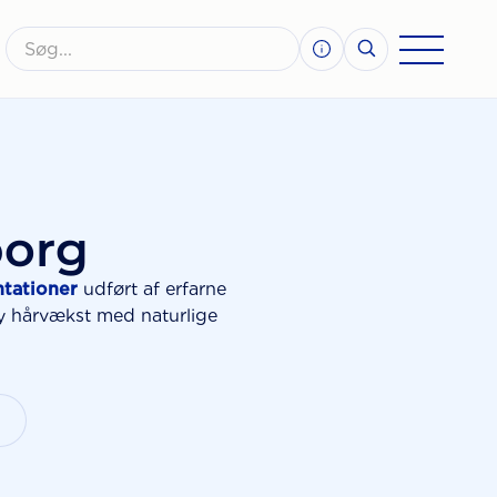
borg
ntationer
udført af erfarne
ny hårvækst med naturlige