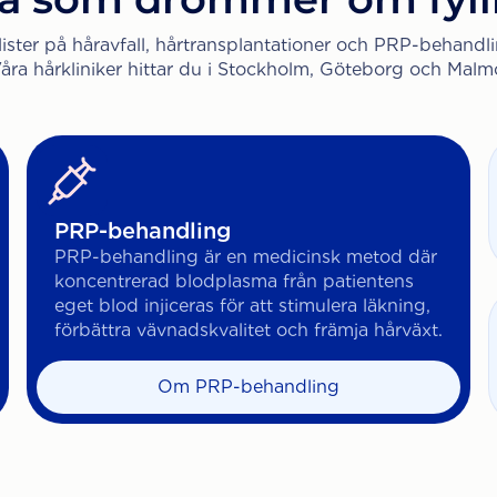
lister på håravfall, hårtransplantationer och PRP-behandli
åra hårkliniker hittar du i Stockholm, Göteborg och Malm
PRP-behandling
PRP-behandling är en medicinsk metod där
koncentrerad blodplasma från patientens
eget blod injiceras för att stimulera läkning,
förbättra vävnadskvalitet och främja hårväxt.
Om PRP-behandling