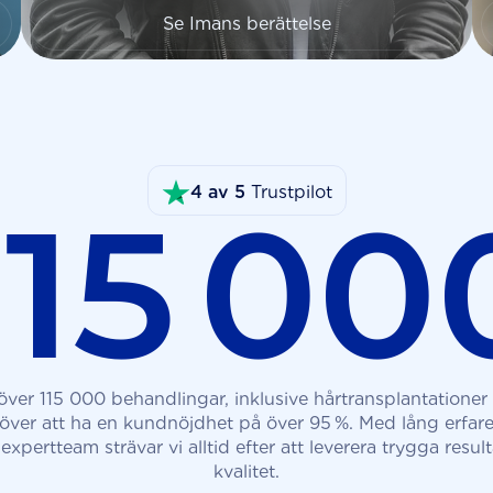
Se Imans berättelse
4 av 5
Trustpilot
115 00
 över 115 000 behandlingar, inklusive hårtransplantatione
a över att ha en kundnöjdhet på över 95 %. Med lång erfar
expertteam strävar vi alltid efter att leverera trygga resu
kvalitet.