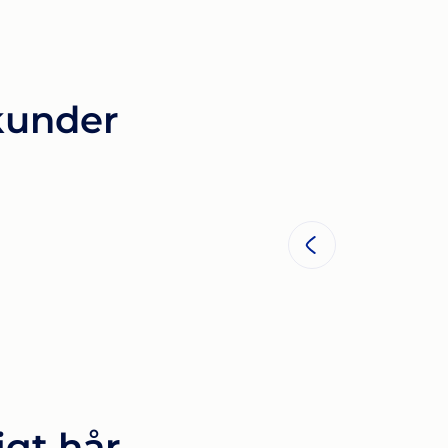
 kunder
igt hår