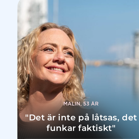
MALIN, 53 ÅR
"
Det är inte på låtsas, det
funkar faktiskt
"