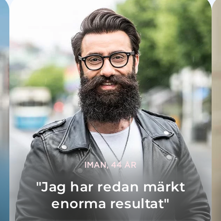
IMAN, 44 ÅR
"Jag har redan märkt
enorma resultat"