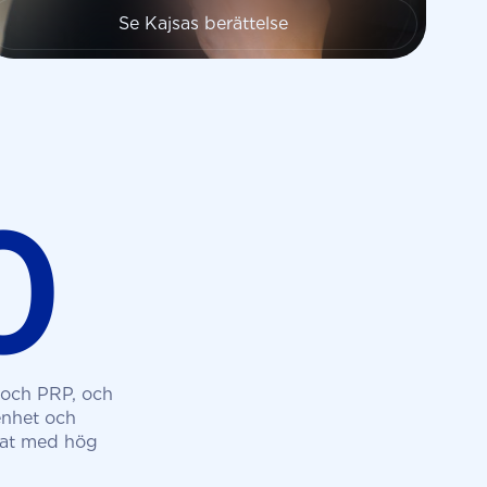
Se Kajsas berättelse
0
r och PRP, och
enhet och
ltat med hög