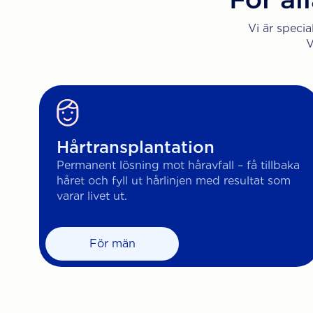
Vi är specia
V
Hårtransplantation
Permanent lösning mot håravfall – få tillbaka
håret och fyll ut hårlinjen med resultat som
varar livet ut.
För män
För kvinnor