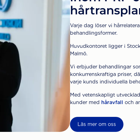
hårtranspla
Varje dag löser vi hårrelate
behandlingsformer.
Huvudkontoret ligger i Stock
Malmö.
Vi erbjuder behandlingar so
konkurrenskraftiga priser, d
varje kunds individuella beh
Med vetenskapligt utvecklad
kunder med
håravfall
och an
Läs mer om oss