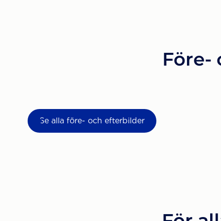
Före- 
Se alla före- och efterbilder
För al