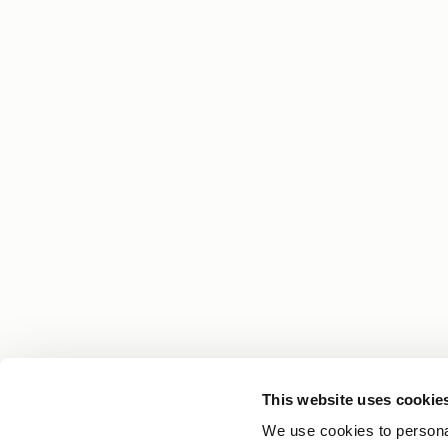
This website uses cookie
Din hårresa börjar med kunskap
We use cookies to personal
Få experttips, personliga berättelser och senaste