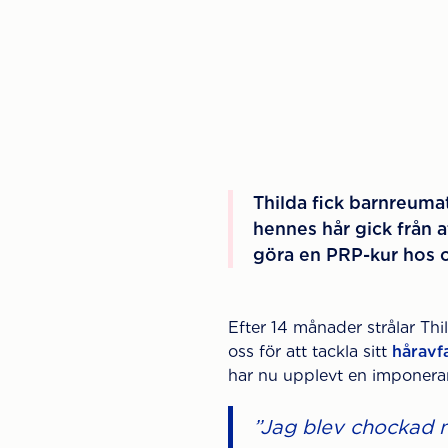
Thilda fick barnreumat
hennes hår gick från at
göra en PRP-kur hos o
Efter 14 månader strålar Th
oss för att tackla sitt
håravfa
har nu upplevt en imponera
”Jag blev chockad n