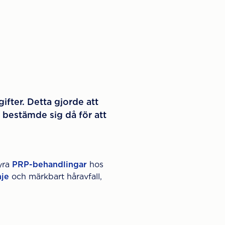
ifter. Detta gjorde att
on bestämde sig då för att
yra
PRP-behandlingar
hos
nje
och märkbart håravfall,