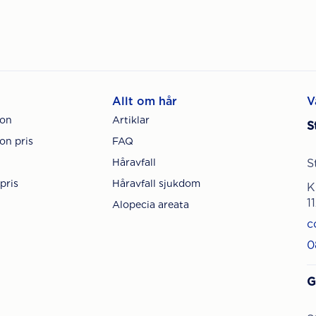
Allt om hår
V
ion
Artiklar
S
on pris
FAQ
Håravfall
S
pris
Håravfall sjukdom
K
1
Alopecia areata
c
0
G