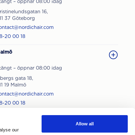
tängt – öppnar 08:00 idag
ristinelundsgatan 16,
11 37 Göteborg
ontact@nordichair.com
8-20 00 18
almö
tängt – öppnar 08:00 idag
sbergs gata 18,
11 19 Malmö
ontact@nordichair.com
8-20 00 18
Allow all
alyse our