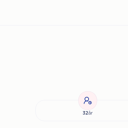
32
år