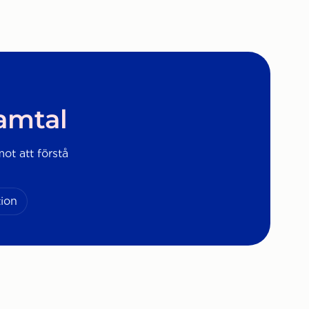
samtal
mot att förstå
ion