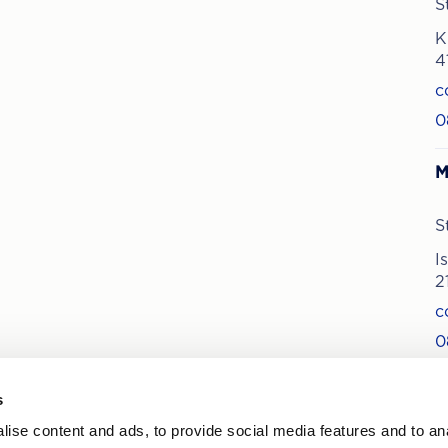
S
K
4
c
0
M
S
I
2
c
0
s
ise content and ads, to provide social media features and to an
 nytt om behandlingar och