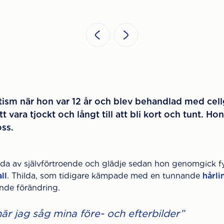
ism när hon var 12 år och blev behandlad med cellg
t vara tjockt och långt till att bli kort och tunt. H
ss.
ilda av självförtroende och glädje sedan hon genomgick f
ll
. Thilda, som tidigare kämpade med en tunnande
hårli
nde förändring.
är jag såg mina före- och efterbilder”