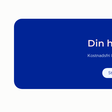
Din h
Kostnadsfri k
S