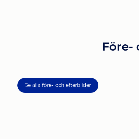
Före- 
Se alla före- och efterbilder