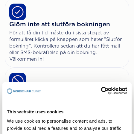
Glöm inte att slutföra bokningen
För att få din tid måste du i sista steget av
formuläret klicka på knappen som heter ”Slutför
bokning”. Kontrollera sedan att du har fått mail
eller SMS-bekräftelse på din bokning.
Välkommen in!
Avbokningar
För att avboka, vänligen följ länken i mailet med
din bokningsbekräftelse eller ring in till någon av
This website uses cookies
våra kliniker. Avbokning sker senast 24 timmar
We use cookies to personalise content and ads, to
innan besöket.
provide social media features and to analyse our traffic.