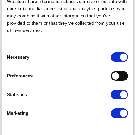
We also share information about your use of our site with
our social media, advertising and analytics partners who
may combine it with other information that you’ve
provided to them or that they’ve collected from your use
Du behöver vara minst 18 år för att
of their services.
göra behandling
För att göra en behandling hos Nordic Hair
Clinic behöver du ha fyllt 18 år.
Consent
Necessary
Selection
Preferences
Giltighetstid på samtliga PRP-paket
Köper du ett paket om 4 PRP-behandlingar
Statistics
Standard eller XL så är gäller paketet i 12
månader. Köper du ett paket om 6 PRP-
behandlingar Standard eller XL så gäller paketet
Marketing
i 18 månader.