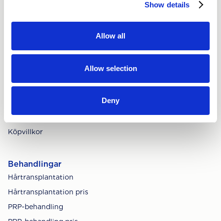
Show details
Nordic Hair Clinic
Allow all
Om oss
Sociala medier
Allow selection
Lediga jobb
Integritetspolicy
Deny
Cookies
Tillgänglighetsredogörelse
Köpvillkor
Behandlingar
Hårtransplantation
Hårtransplantation pris
PRP-behandling