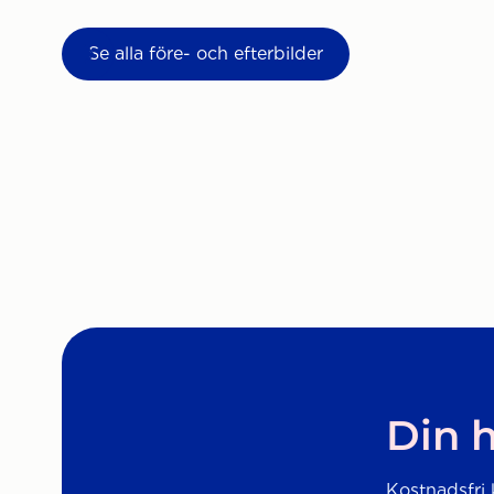
Se alla före- och efterbilder
Din h
Kostnadsfri k