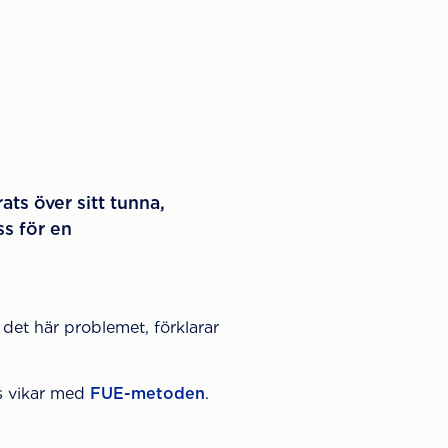
ts över sitt tunna,
ss för en
i det här problemet, förklarar
ns vikar med
FUE-metoden
.