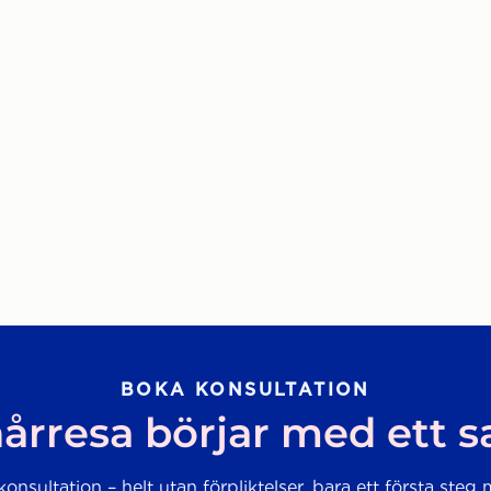
BOKA KONSULTATION
årresa börjar med ett 
onsultation – helt utan förpliktelser, bara ett första steg 