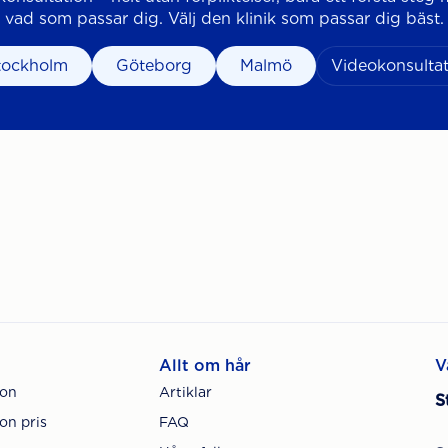
vad som passar dig. Välj den klinik som passar dig bäst.
tockholm
Göteborg
Malmö
Videokonsultat
Allt om hår
V
ion
Artiklar
S
on pris
FAQ