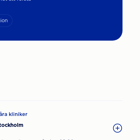
ion
åra kliniker
tockholm