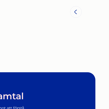
samtal
mot att förstå