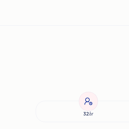
32
år