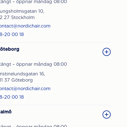
tängt – öppnar måndag 08:00
ungsholmsgatan 10,
12 27 Stockholm
ontact@nordichair.com
8-20 00 18
öteborg
tängt – öppnar måndag 08:00
ristinelundsgatan 16,
11 37 Göteborg
ontact@nordichair.com
8-20 00 18
almö
tängt – öppnar måndag 08:00