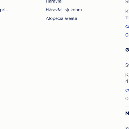
Håravfall
S
pris
Håravfall sjukdom
K
1
Alopecia areata
c
0
G
S
K
4
c
0
M
S