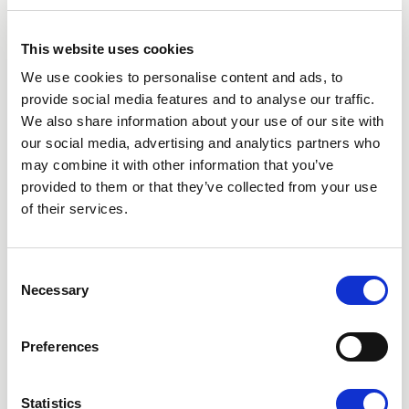
kolla hur det blev. Hon tog lite bilder med sin
mobiltelefon och skickade till sina kompisar och
This website uses cookies
familj som visste om att hon skulle göra en
We use cookies to personalise content and ads, to
hårtransplantation.
provide social media features and to analyse our traffic.
– De tyckte det var coolt att jag hade gjort det. Men
We also share information about your use of our site with
min man hade förväntat sig att det skulle se
our social media, advertising and analytics partners who
blodigare ut än vad det gjorde, att man skulle få
may combine it with other information that you’ve
stora hål efteråt. Så han sa bara, ”jaha, såg det bara
provided to them or that they’ve collected from your use
ut sådär. Det var väl inget speciellt.” Folk tycker bara
of their services.
att det är coolt att tekniken har kommit så långt som
det har gjort, att man kan göra något sånt här. De
var alla glada för min skull.
Consent
Necessary
Selection
Preferences
RESULTAT
Före- och efterbilder på
Statistics