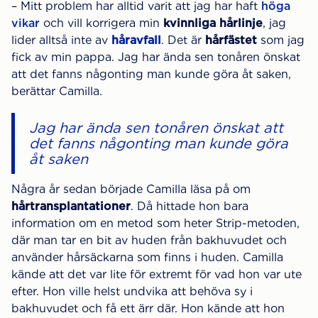
– Mitt problem har alltid varit att jag har haft
höga
vikar
och vill korrigera min
kvinnliga hårlinje
, jag
lider alltså inte av
håravfall
. Det är
hårfästet
som jag
fick av min pappa. Jag har ända sen tonåren önskat
att det fanns någonting man kunde göra åt saken,
berättar Camilla.
Jag har ända sen tonåren önskat att
det fanns någonting man kunde göra
åt saken
Några år sedan började Camilla läsa på om
hårtransplantationer
. Då hittade hon bara
information om en metod som heter Strip-metoden,
där man tar en bit av huden från bakhuvudet och
använder hårsäckarna som finns i huden. Camilla
kände att det var lite för extremt för vad hon var ute
efter. Hon ville helst undvika att behöva sy i
bakhuvudet och få ett ärr där. Hon kände att hon