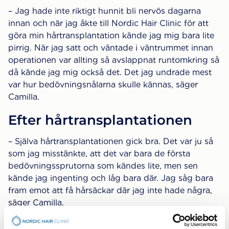
– Jag hade inte riktigt hunnit bli nervös dagarna
innan och när jag åkte till Nordic Hair Clinic för att
göra min hårtransplantation kände jag mig bara lite
pirrig. När jag satt och väntade i väntrummet innan
operationen var allting så avslappnat runtomkring så
då kände jag mig också det. Det jag undrade mest
var hur bedövningsnålarna skulle kännas, säger
Camilla.
Efter hårtransplantationen
– Själva hårtransplantationen gick bra. Det var ju så
som jag misstänkte, att det var bara de första
bedövningssprutorna som kändes lite, men sen
kände jag ingenting och låg bara där. Jag såg bara
fram emot att få hårsäckar där jag inte hade några,
säger Camilla.
Det första Camilla gjorde när hon kom hem var att