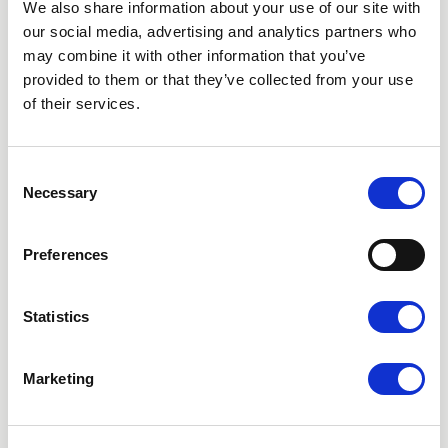
We also share information about your use of our site with
our social media, advertising and analytics partners who
may combine it with other information that you’ve
provided to them or that they’ve collected from your use
BOKA KONSULTATION
of their services.
Din hårresa börjar med ett
samtal
Consent
Kostnadsfri konsultation – helt utan förpliktelser,
Necessary
Selection
bara ett första steg mot att förstå vad som passar
dig. Välj den klinik som passar dig bäst.
Preferences
Stockholm
Statistics
Göteborg
Malmö
Marketing
Videokonsultation