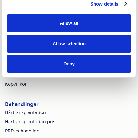
Show details
Nordic Hair Clinic
Allow all
Om oss
Sociala medier
Allow selection
Lediga jobb
Integritetspolicy
Deny
Cookies
Tillgänglighetsredogörelse
Köpvillkor
Behandlingar
Hårtransplantation
Hårtransplantation pris
PRP-behandling