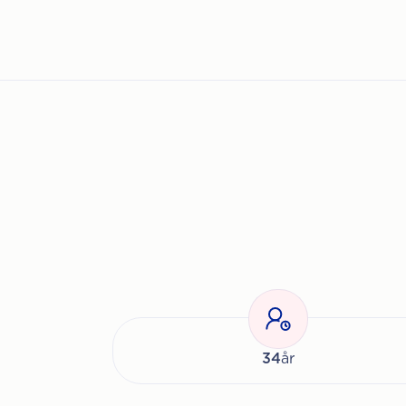
34
år