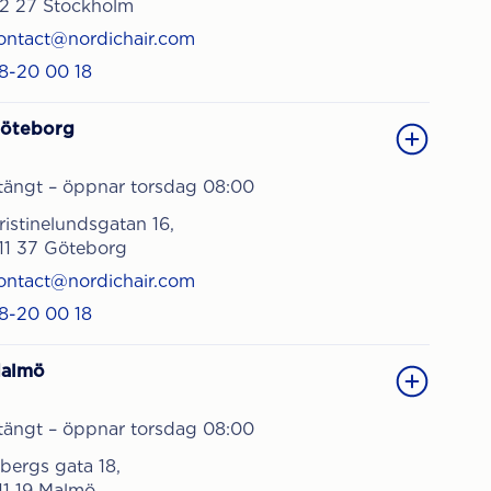
12 27 Stockholm
ontact@nordichair.com
8-20 00 18
öteborg
tängt – öppnar torsdag 08:00
ristinelundsgatan 16,
11 37 Göteborg
ontact@nordichair.com
8-20 00 18
almö
tängt – öppnar torsdag 08:00
sbergs gata 18,
11 19 Malmö