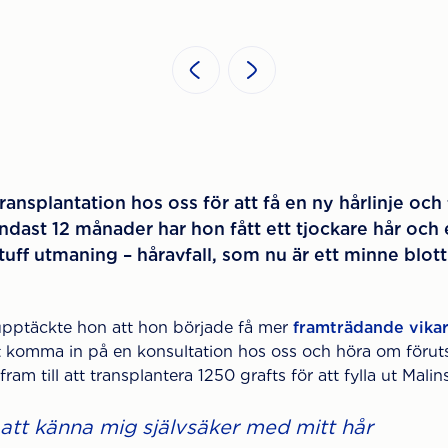
transplantation hos oss för att få en ny hårlinje och
endast 12 månader har hon fått ett tjockare hår och 
 tuff utmaning – håravfall, som nu är ett minne blott
 upptäckte hon att hon började få mer
framträdande vika
 komma in på en konsultation hos oss och höra om föruts
fram till att transplantera 1250 grafts för att fylla ut Malins
att känna mig självsäker med mitt hår