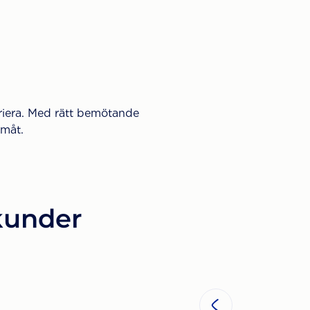
riera. Med rätt bemötande
amåt.
 kunder