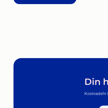
Din h
Kostnadsfri k