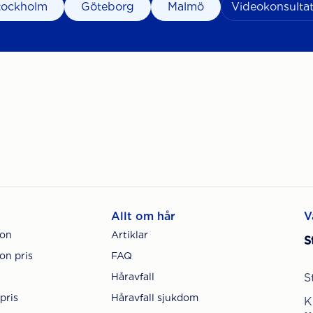
tockholm
Göteborg
Malmö
Videokonsultat
Allt om hår
V
ion
Artiklar
S
on pris
FAQ
Håravfall
S
pris
Håravfall sjukdom
K