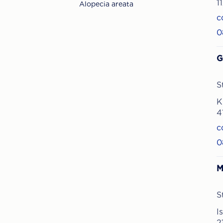
1
Alopecia areata
c
0
G
S
K
4
c
0
M
S
I
2