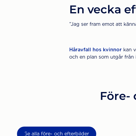
En vecka ef
”Jag ser fram emot att känna
Håravfall hos kvinnor
kan v
och en plan som utgår från i
Före- 
Se alla före- och efterbilder