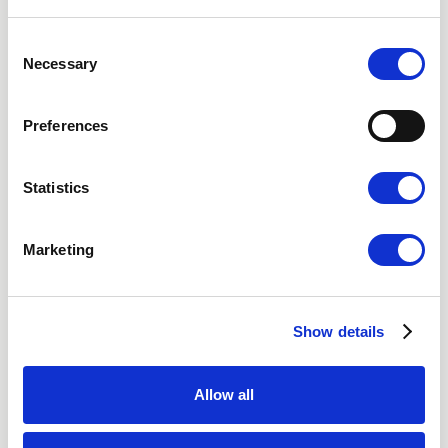
Stockholm
Consent
Göteborg
Necessary
Selection
Malmö
Preferences
Videokonsultation
Statistics
Marketing
Nordic Hair Clinic
Om oss
Sociala medier
Show details
Lediga jobb
Integritetspolicy
Allow all
Cookies
Tillgänglighetsredogörelse