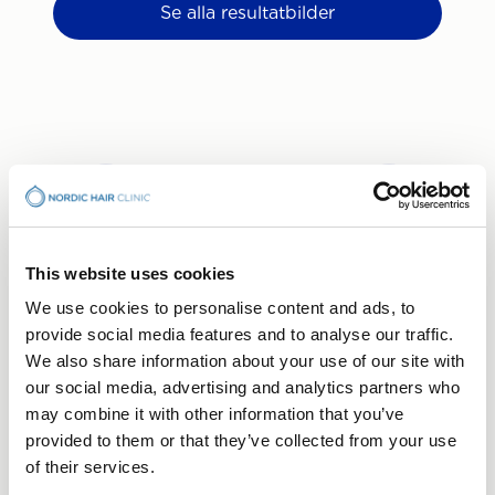
Se alla resultatbilder
This website uses cookies
BOKA KONSULTATION
We use cookies to personalise content and ads, to
Din hårresa börjar med ett
provide social media features and to analyse our traffic.
We also share information about your use of our site with
samtal
our social media, advertising and analytics partners who
may combine it with other information that you’ve
Kostnadsfri konsultation – helt utan förpliktelser,
provided to them or that they’ve collected from your use
bara ett första steg mot att förstå vad som passar
of their services.
dig. Välj den klinik som passar dig bäst.