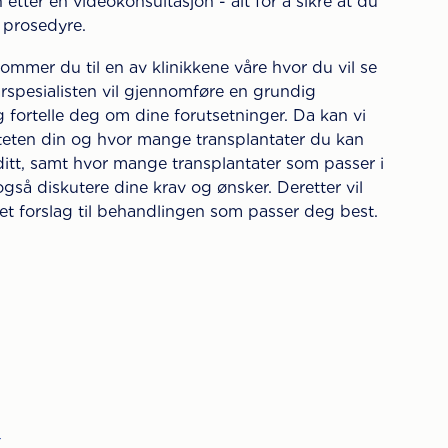
 etter en videokonsultasjon - alt for å sikre at du
n prosedyre.
ommer du til en av klinikkene våre hvor du vil se
årspesialisten vil gjennomføre en grundig
g fortelle deg om dine forutsetninger. Da kan vi
iteten din og hvor mange transplantater du kan
itt, samt hvor mange transplantater som passer i
også diskutere dine krav og ønsker. Deretter vil
t forslag til behandlingen som passer deg best.
E