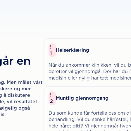
!
Helserklæring
1
 går en
Når du ankommer klinikken, vil du bl
deretter vil gjennomgå. Der har du fo
medisin eller nylig har tatt medisin
ng. Men målet vårt
klokere og mer
!
g å diskutere
Muntlig gjennomgang
2
, vil resultatet
følgelig også
Du som kunde får fortelle oss om d
is.
behandling. Vil du senke hårfestet, fy
hele håret ditt? Vi gjennomgår hvord