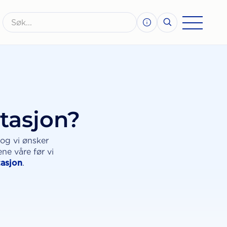
ltasjon?
 og vi ønsker
ene våre før vi
tasjon
.