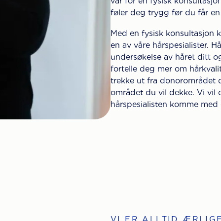
vår for en fysisk konsultasjon
føler deg trygg før du får e
Med en fysisk konsultasjon k
en av våre hårspesialister. H
undersøkelse av håret ditt o
fortelle deg mer om hårkval
trekke ut fra donorområdet d
området du vil dekke. Vi vil 
hårspesialisten komme med e
VI ER ALLTID ÆRLIG