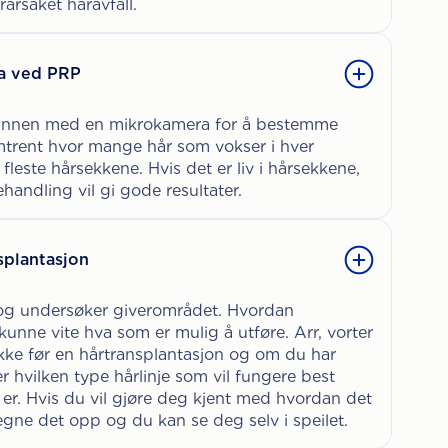
årsaket håravfall.
a ved PRP
ebunnen med en mikrokamera for å bestemme
omtrent hvor mange hår som vokser i hver
fleste hårsekkene. Hvis det er liv i hårsekkene,
handling vil gi gode resultater.
splantasjon
 og undersøker giverområdet. Hvordan
kunne vite hva som er mulig å utføre. Arr, vorter
kke før en hårtransplantasjon og om du har
r hvilken type hårlinje som vil fungere best
 er. Hvis du vil gjøre deg kjent med hvordan det
tegne det opp og du kan se deg selv i speilet.