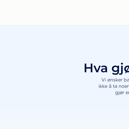
Hva gjø
Vi ønsker ba
ikke å ta noen
gjør 