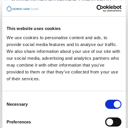
komme fra begge foreldrene. I tillegg kan to
søsken ha forskjellig hårkvalitet eller miste
håret i forskjellige grader og aldre, noe som
viser at arven er mer kompleks enn mange
tror. Det er en myte at håravfall alltid kommer
This website uses cookies
fra mors side.
We use cookies to personalise content and ads, to
provide social media features and to analyse our traffic.
We also share information about your use of our site with
Hvilke prøver tas i tilfelle håravfall?
our social media, advertising and analytics partners who
may combine it with other information that you’ve
Når man undersøker håravfall, blir blodprøver
provided to them or that they’ve collected from your use
ofte tatt for å utelukke underliggende årsaker.
of their services.
Vanlige prøver inkluderer blodstatus,
jernverdier (ferritin), skjoldbruskprøver (TSH,
T4), vitamin D, vitamin B12 samt noen ganger
Consent
hormonprøver som østrogen, progesteron og
Necessary
testosteron. Ved å analysere disse verdiene
Selection
kan legen avgjøre om håravfallet skyldes
ernæringsmangel, hormonell ubalanse eller
Preferences
annen medisinsk faktor og dermed anbefale