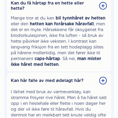
Kan du få hårtap fra en hette eller
hette?
Mange tror at du kan
bli tynnhåret av hetten
eller den
hetten kan forårsake håravfall
, men
det er en myte. Hårsekkene får oksygenet fra
blodsirkulasjonen, ikke fra luften - så bruk av
hette påvirker ikke veksten. I kontrast kan
langvarig friksjon fra en tett hodeplagg slites
på hårene midlertidig, men det fører ikke til
permanent
caps-hårtap
. Så nei,
man mister
ikke håret med hetten
.
Kan hår falle av med ødelagt hår?
I likhet med bruk av varmeverktøy, kan
stramme frisyrer rive håret. Men å ha håret satt
opp i en hestehale eller flette i noen dager her
og der vil ikke føre til håravfall. Hvis du
derimot har en merkbart tett knute veldig ofte