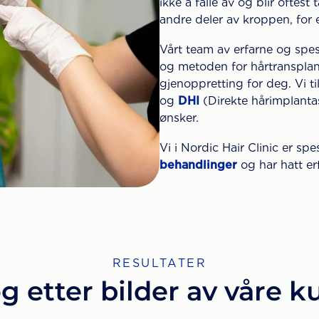
ikke å falle av og blir oftest
andre deler av kroppen, for 
Vårt team av erfarne og spes
og metoden for hårtransplan
gjenoppretting for deg. Vi t
og
DHI
(Direkte hårimplanta
ønsker.
Vi i Nordic Hair Clinic er sp
behandlinger
og har hatt er
RESULTATER
g etter bilder av våre 