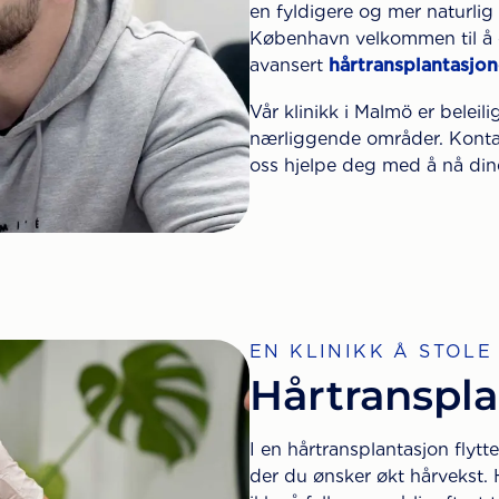
en fyldigere og mer naturlig
København velkommen til å 
avansert
hårtransplantasjon
Vår klinikk i Malmö er belei
nærliggende områder. Kontak
oss hjelpe deg med å nå din
EN KLINIKK Å STOLE
Hårtranspla
I en hårtransplantasjon flytte
der du ønsker økt hårvekst.