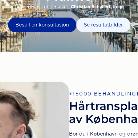
Medisinsk undersøker:
Christian Schyllert, Lege
Bestill en konsultasjon
Se resultatbilder
+
15000
BEHANDLING
Hårtranspla
av Københ
Bor du i København og drømme