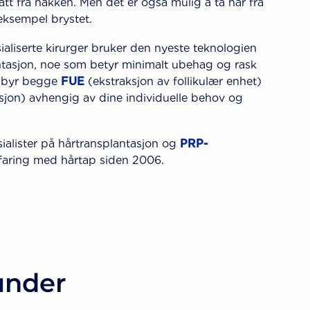
 tatt fra nakken. Men det er også mulig å ta hår fra
eksempel brystet.
ialiserte kirurger bruker den nyeste teknologien
tasjon, noe som betyr minimalt ubehag og rask
ilbyr begge
FUE
(ekstraksjon av follikulær enhet)
sjon) avhengig av dine individuelle behov og
esialister på hårtransplantasjon og
PRP-
faring med hårtap siden 2006.
kunder