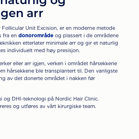
ngen arr
r Follicular Unit Excision, er en moderne metode
s fra en
donorområde
og plassert i de områdene
knikken etterlater minimale arr og gir et naturlig
tes individuelt med høy presisjon.
erker eller arr igjen, verken i området hårsekkene
som hårsekkene ble transplantert til. Den vanligste
ng av det donerte området i nakken før
 og DHI-teknologi på Nordic Hair Clinic.
eres og utføres av vårt kirurgiske team.