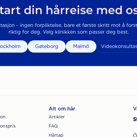
tart din hårreise med o
tasjon - ingen forpliktelse, bare et første skritt mot å for
riktig for deg. Velg klinikken som passer deg best.
tockholm
Gøteborg
Malmö
Videokonsulta
Alt om hår
V
jon
Artikler
S
onspris
FAQ
Hårtap
Ö