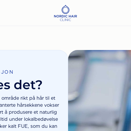
SJON
es det?
t område rikt på hår til et
lanterte hårsekkene vokser
 å produsere et naturlig
ltid under lokalbedøvelse
ker kalt FUE, som du kan