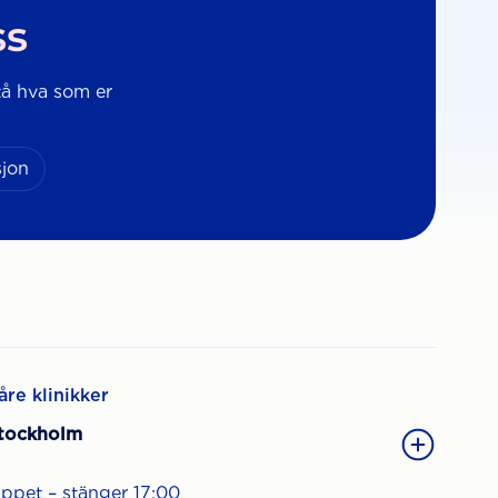
ss
stå hva som er
sjon
åre klinikker
tockholm
ppet – stänger 17:00