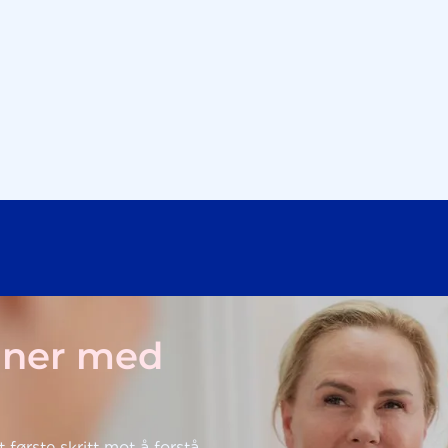
nner med
t første skritt mot å forstå