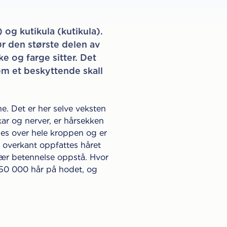
 og kutikula (kutikula).
ør den største delen av
e og farge sitter. Det
som et beskyttende skall
e. Det er her selve veksten
ar og nerver, er hårsekken
nes over hele kroppen og er
 I overkant oppfattes håret
kulær betennelse oppstå. Hvor
150 000 hår på hodet, og