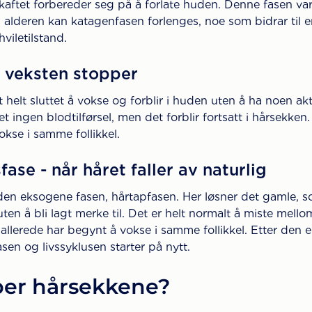
aftet forbereder seg på å forlate huden. Denne fasen va
 alderen kan katagenfasen forlenges, noe som bidrar til
hviletilstand.
- veksten stopper
 helt sluttet å vokse og forblir i huden uten å ha noen akt
t ingen blodtilførsel, men det forblir fortsatt i hårsekke
kse i samme follikkel.
ase - når håret faller av naturlig
 i den eksogene fasen, hårtapfasen. Her løsner det gamle, 
 uten å bli lagt merke til. Det er helt normalt å miste mel
 allerede har begynt å vokse i samme follikkel. Etter den
sen og livssyklusen starter på nytt.
per hårsekkene?