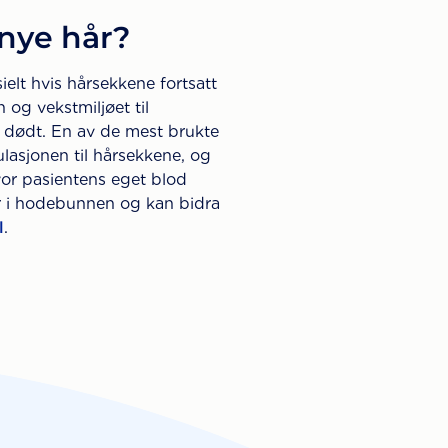
 nye hår?
elt hvis hårsekkene fortsatt
 og vekstmiljøet til
r dødt. En av de mest brukte
ulasjonen til hårsekkene, og
vor pasientens eget blod
ter i hodebunnen og kan bidra
l
.