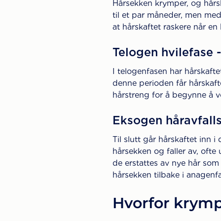
Hårsekken krymper, og hårsk
til et par måneder, men med
at hårskaftet raskere når en 
Telogen hvilefase 
I telogenfasen har hårskaftet
denne perioden får hårskafte
hårstreng for å begynne å vo
Eksogen håravfallsf
Til slutt går hårskaftet inn
hårsekken og faller av, ofte
de erstattes av nye hår som
hårsekken tilbake i anagenfa
Hvorfor krym