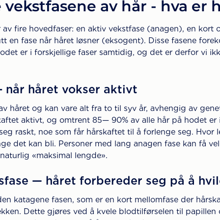
e vekstfasene av hår - hva er 
 av fire hovedfaser: en aktiv vekstfase (anagen), en kort
slutt en fase når håret løsner (eksogent). Disse fasene f
odet er i forskjellige faser samtidig, og det er derfor vi ik
 når håret vokser aktivt
 håret og kan vare alt fra to til syv år, avhengig av genet
ftet aktivt, og omtrent 85— 90% av alle hår på hodet er i 
seg raskt, noe som får hårskaftet til å forlenge seg. Hvor 
ge det kan bli. Personer med lang anagen fase kan få ve
e naturlig «maksimal lengde».
fase — håret forbereder seg på å hvil
i den katagene fasen, som er en kort mellomfase der hårsk
ekken. Dette gjøres ved å kvele blodtilførselen til papille