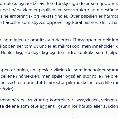
kompleks og består av flere forskjellige deler som jobber s
rst i hårsekken er papillen, en stor struktur som består 
 sine ernærings- og vekstsignaler. Over papillen er hårmatr
 hårceller som skyves oppover og keratiniseres, det vil s
 som igjen er omgitt av rotkjeden. Rotkappen er delt inn 
otkappen ser tom ut under et mikroskop, men inneholder ku
: Henles lag, Huxleys lag og den indre kutikula, som hjelp
pen er bulen, en spesielt viktig del som inneholder stamc
e cellene i hårsekken, men spiller også en stor rolle i hel
ert ved festepunktet til arrector pili-muskelen, den lille 
r frykt).
ene hårets struktur og kontrollerer livssyklusen, veksten 
isse delene som ofte ligger til grunn for hårtap eller syk