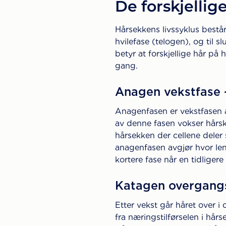
De forskjellig
Hårsekkens livssyklus består
hvilefase (telogen), og til 
betyr at forskjellige hår på h
gang.
Anagen vekstfase -
Anagenfasen er vekstfasen av
av denne fasen vokser hårska
hårsekken der cellene deler 
anagenfasen avgjør hvor len
kortere fase når en tidliger
Katagen overgangs
Etter vekst går håret over 
fra næringstilførselen i hårs