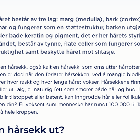
året består av tre lag: marg (medulla), bark (cortex)
hår og fungerer som en støttestruktur, barken utgj
er både keratin og pigment, det er her hårets styrk
åndet, består av tynne, flate celler som fungerer 
 fuktighet samt beskytte håret mot slitasje.
en hårsekk, også kalt en hårsekk, som omslutter hårrøtten
ken er død når den forlater hårsekken, ved å mangle blodk
rer hvor raskt og hvor lenge håret vokser. Hårsekkene fin
killer ut talg, et naturlig fett som smører både hår og hud.
blir tilstoppet eller betent, kan inngrodde hår eller folli
n din? Et voksent sunt menneske har rundt 100 000 til 
 på hele kroppen.
n hårsekk ut?