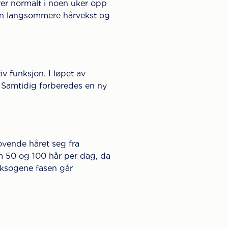
rer normalt i noen uker opp
 en langsommere hårvekst og
iv funksjon. I løpet av
n. Samtidig forberedes en ny
sovende håret seg fra
lom 50 og 100 hår per dag, da
 eksogene fasen går