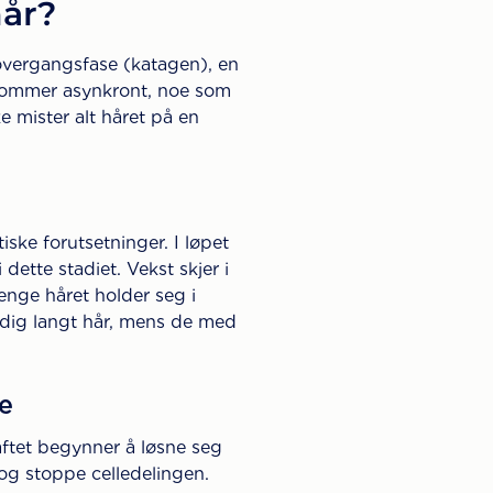
hår?
 overgangsfase (katagen), en
orekommer asynkront, noe som
ke mister alt håret på en
iske forutsetninger. I løpet
dette stadiet. Vekst skjer i
lenge håret holder seg i
ldig langt hår, mens de med
e
aftet begynner å løsne seg
n og stoppe celledelingen.