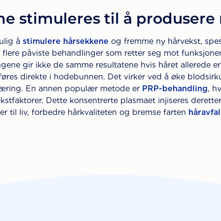
e stimuleres til å produsere
mulig å
stimulere hårsekkene
og fremme ny hårvekst, spesi
er flere påviste behandlinger som retter seg mot funksjonen
gene gir ikke de samme resultatene hvis håret allerede e
åføres direkte i hodebunnen. Det virker ved å øke blodsirk
æring. En annen populær metode er
PRP-behandling
, h
vekstfaktorer. Dette konsentrerte plasmaet injiseres deret
er til liv, forbedre hårkvaliteten og bremse farten
håravfal