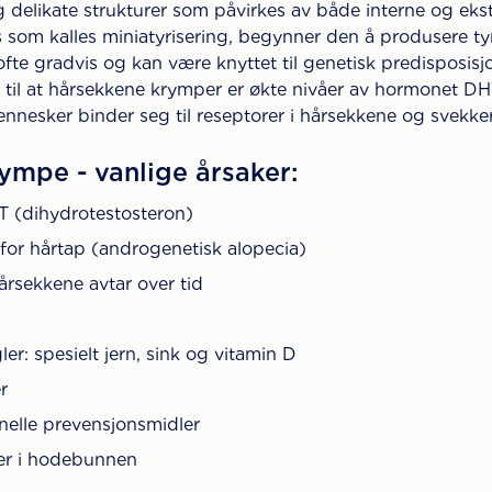
delikate strukturer som påvirkes av både interne og ekst
 som kalles miniatyrisering, begynner den å produsere ty
fte gradvis og kan være knyttet til genetisk predisposisj
ak til at hårsekkene krymper er økte nivåer av hormonet D
nnesker binder seg til reseptorer i hårsekkene og svekker
ympe - vanlige årsaker:
T (dihydrotestosteron)
for hårtap (androgenetisk alopecia)
hårsekkene avtar over tid
: spesielt jern, sink og vitamin D
r
onelle prevensjonsmidler
der i hodebunnen