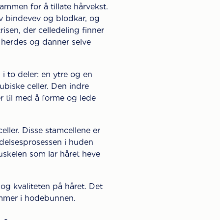
ammen for å tillate hårvekst.
av bindevev og blodkar, og
isen, der celledeling finner
i herdes og danner selve
i to deler: en ytre og en
biske celler. Den indre
er til med å forme og lede
eller. Disse stamcellene er
bredelsesprosessen i huden
muskelen som lar håret heve
og kvaliteten på håret. Det
dommer i hodebunnen.