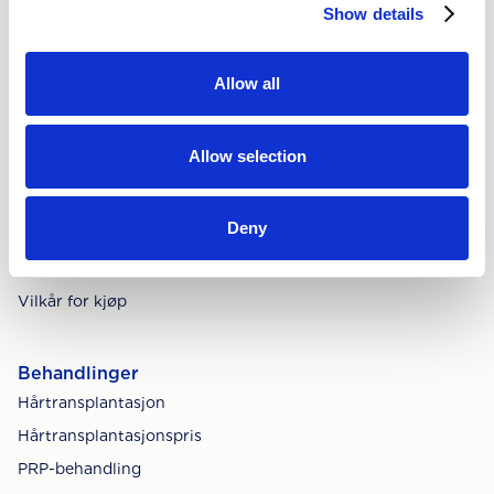
Show details
Nordisk hårklinikk
Allow all
Om oss
Sosiale medier
Allow selection
Ledige stillinger
Personvernerklæring
Deny
Informasjonskapsler
Tilgjengelighetserklæring
Vilkår for kjøp
Behandlinger
Hårtransplantasjon
Hårtransplantasjonspris
PRP-behandling