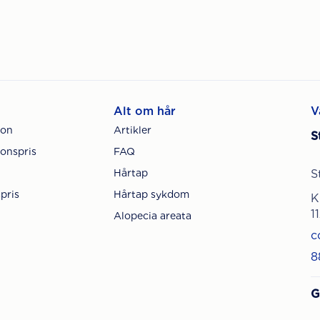
Alt om hår
V
jon
Artikler
S
onspris
FAQ
Hårtap
S
pris
Hårtap sykdom
K
1
Alopecia areata
c
8
G