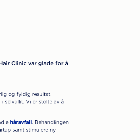
air Clinic var glade for å
ig og fyldig resultat.
elvtillit. Vi er stolte av å
andle
håravfall
. Behandlingen
årtap samt stimulere ny