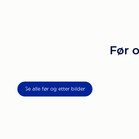
Før o
Se alle før og etter bilder