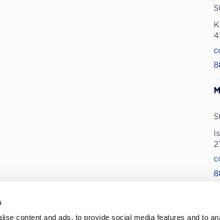
S
K
4
c
8
M
S
I
2
c
8
s
ise content and ads, to provide social media features and to an
nyhetene om behandlinger og tilbud