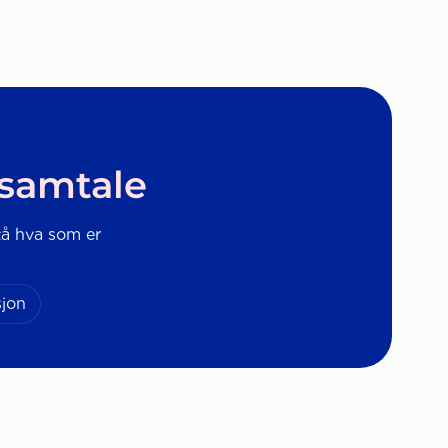
 samtale
stå hva som er
sjon