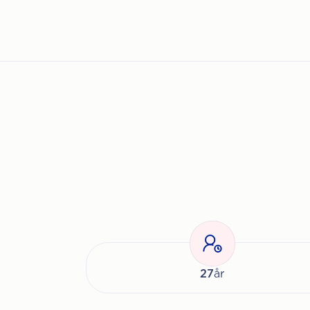
27
år