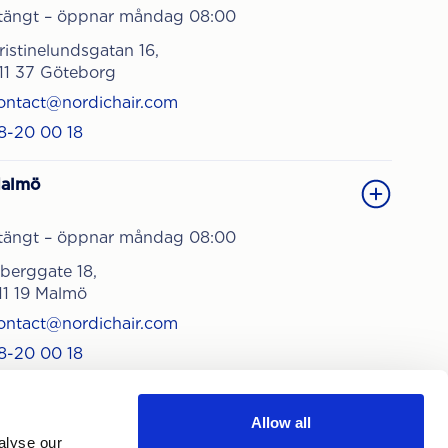
tängt – öppnar måndag 08:00
ristinelundsgatan 16,
11 37 Göteborg
ontact@nordichair.com
8-20 00 18
almö
tängt – öppnar måndag 08:00
sberggate 18,
11 19 Malmö
ontact@nordichair.com
8-20 00 18
Allow all
alyse our