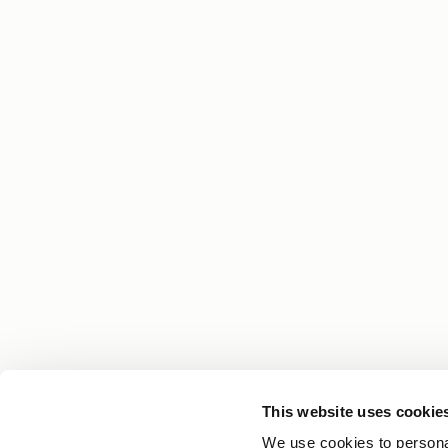
This website uses cookie
Din hårreise begynner med kunnskap
We use cookies to personal
Få eksperttips, personlige historier og de siste 