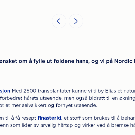
ønsket om å fylle ut foldene hans, og vi på Nordic H
sjon
Med 2500 transplantater kunne vi tilby Elias et naturl
rbedret hårets utseende, men også bidratt til en økning i s
ot et mer selvsikkert og fornyet utseende.
n til å få resept
finasterid
, et stoff som brukes til å beh
enn som lider av arvelig hårtap og virker ved å bremse h