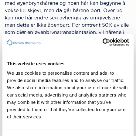
med øyenbrynshårene og noen hår kan begynne å
vokse litt skjevt, men da går hårene bort. Over tid
kan noe hår endre seg avhengig av omgivelsene -
men dette er ikke åpenbart. For omtrent 50% av alle
som gjør en øyenbrynstransplantasjon, vil hårene i
løpet av omtrent to år gå over til å vokse mer som
normale øyenbrynshår.
Det transplanterte håret må fortsatt klippes, men vil
This website uses cookies
ikke være så grovt. De vil etter hvert skaffe seg en
We use cookies to personalise content and ads, to
karakter som ligner på øyenbrynshår.
provide social media features and to analyse our traffic.
Håret vil dermed mer eller mindre beholde sin
We also share information about your use of our site with
karakter fra området det ble tatt. Dette er fordi det
our social media, advertising and analytics partners who
er stamceller rundt hårsekkene som er programmert
may combine it with other information that you’ve
til å gjøre en viss jobb - i dette tilfellet, for å få nye
provided to them or that they’ve collected from your use
hår til å vokse med en viss karakter, som er kodet i
of their services.
genene våre, og dette uavhengig av hvor på
kroppen det foregår.