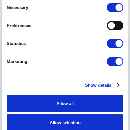
Consent
Necessary
Selection
Preferences
Statistics
Marketing
BOKA KONSULTASJON
Din hårreise begynner med
en samtale
Show details
Stockholm
Allow all
Gøteborg
Allow selection
Malmö