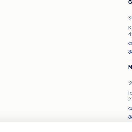
G
S
K
4
c
8
M
S
I
2
c
8