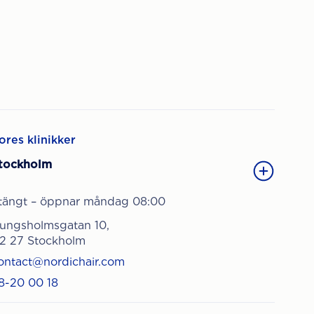
ores klinikker
tockholm
tängt – öppnar måndag 08:00
ungsholmsgatan 10,
12 27 Stockholm
ontact@nordichair.com
8-20 00 18