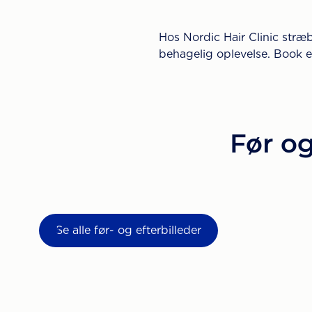
Hos Nordic Hair Clinic stræb
behagelig oplevelse. Book en
Før og
Se alle før- og efterbilleder