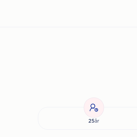
25
år