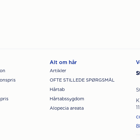
Alt om hår
V
ion
Artikler
S
onspris
OFTE STILLEDE SPØRGSMÅL
Hårtab
S
pris
Hårtabssygdom
K
1
Alopecia areata
c
8