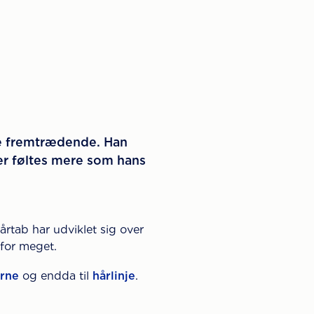
re fremtrædende. Han
der føltes mere som hans
rtab har udviklet sig over
 for meget.
rne
og endda til
hårlinje
.