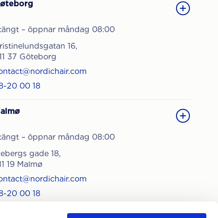
øteborg
tängt – öppnar måndag 08:00
ristinelundsgatan 16,
11 37 Göteborg
ontact@nordichair.com
8-20 00 18
almø
tängt – öppnar måndag 08:00
cebergs gade 18,
11 19 Malmø
ontact@nordichair.com
8-20 00 18