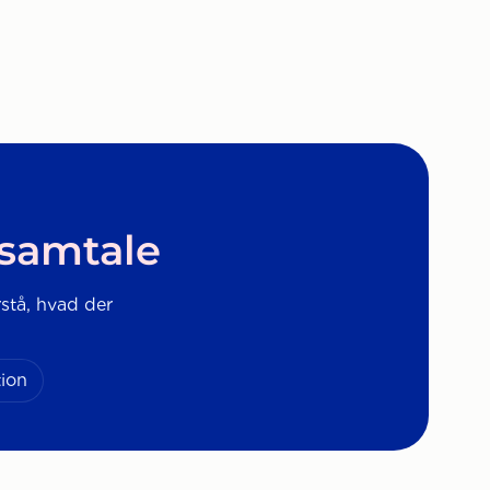
 samtale
rstå, hvad der
ion