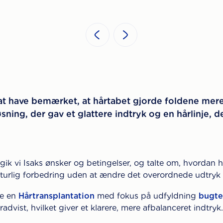
r at have bemærket, at hårtabet gjorde foldene me
sning, der gav et glattere indtryk og en hårlinje, 
k vi Isaks ønsker og betingelser, og talte om, hvordan hå
naturlig forbedring uden at ændre det overordnede udtryk
re en
Hårtransplantation
med fokus på udfyldning
bugte
dvist, hvilket giver et klarere, mere afbalanceret indtryk.