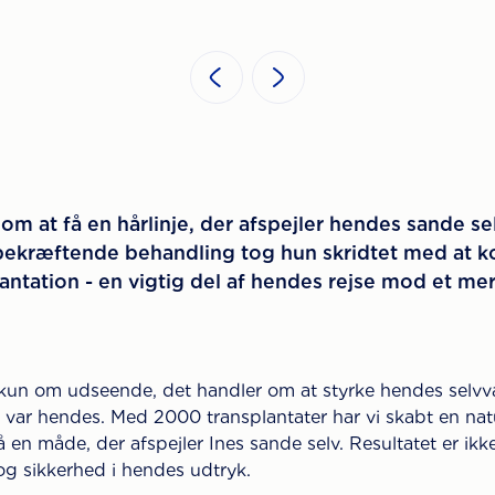
m at få en hårlinje, der afspejler hendes sande sel
kræftende behandling tog hun skridtet med at korr
ntation - en vigtig del af hendes rejse mod et me
 kun om udseende, det handler om at styrke hendes selv
st, var hendes. Med 2000 transplantater har vi skabt en na
en måde, der afspejler Ines sande selv. Resultatet er ikk
og sikkerhed i hendes udtryk.