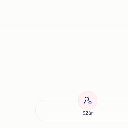
32
år