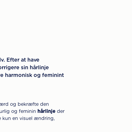
v. Efter at have
igere sin hårlinje
re harmonisk og feminint
værd og bekræfte den
turlig og feminin
hårlinje
der
e kun en visuel ændring,