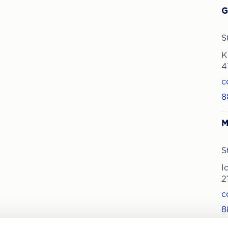
G
S
K
4
c
8
M
S
I
2
c
8