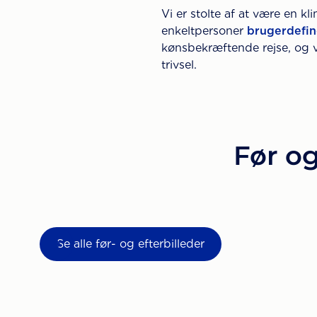
Vi er stolte af at være en k
enkeltpersoner
brugerdefin
kønsbekræftende rejse, og vi 
trivsel.
Før og
Se alle før- og efterbilleder