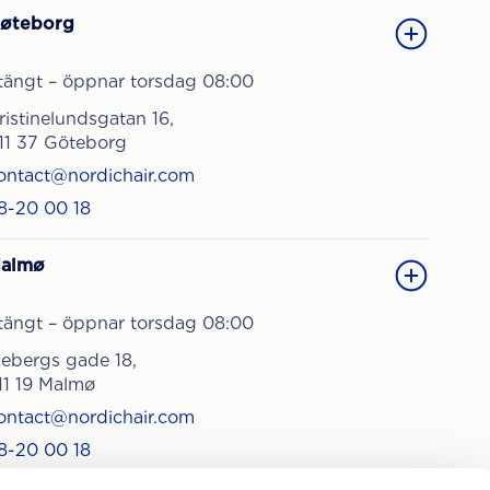
øteborg
tängt – öppnar torsdag 08:00
ristinelundsgatan 16,
11 37 Göteborg
ontact@nordichair.com
8-20 00 18
almø
tängt – öppnar torsdag 08:00
cebergs gade 18,
11 19 Malmø
ontact@nordichair.com
8-20 00 18