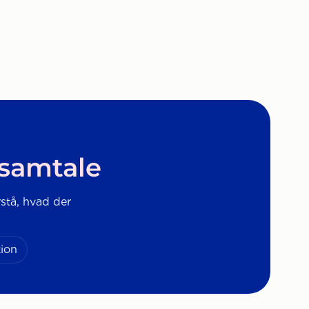
 samtale
rstå, hvad der
ion