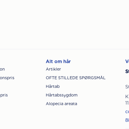
Alt om hår
V
ion
Artikler
S
onspris
OFTE STILLEDE SPØRGSMÅL
Hårtab
S
pris
Hårtabssygdom
K
1
Alopecia areata
c
8