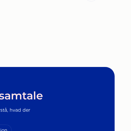
 samtale
rstå, hvad der
ion