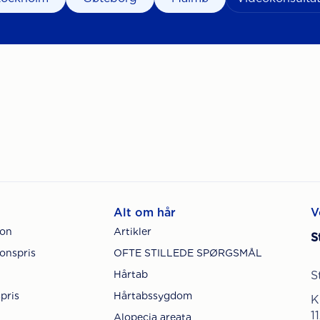
Alt om hår
V
ion
Artikler
S
onspris
OFTE STILLEDE SPØRGSMÅL
Hårtab
S
pris
Hårtabssygdom
K
1
Alopecia areata