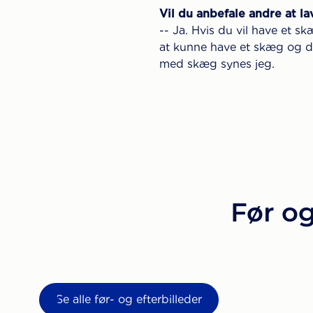
Vil du anbefale andre at l
-- Ja. Hvis du vil have et 
at kunne have et skæg og de
med skæg synes jeg.
Før og
Se alle før- og efterbilleder