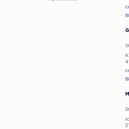
c
8
G
S
K
4
c
8
M
S
I
2