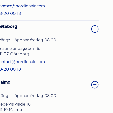
ontact@nordichair.com
8-20 00 18
øteborg
tängt – öppnar fredag 08:00
ristinelundsgatan 16,
11 37 Göteborg
ontact@nordichair.com
8-20 00 18
almø
tängt – öppnar fredag 08:00
cebergs gade 18,
11 19 Malmø