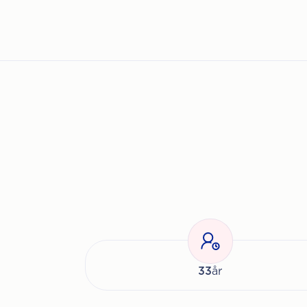
33
år