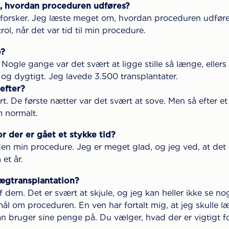
t, hvordan proceduren udføres?
r forsker. Jeg læste meget om, hvordan proceduren udfør
ol, når det var tid til min procedure.
e?
ogle gange var det svært at ligge stille så længe, ellers 
 og dygtigt. Jeg lavede 3.500 transplantater.
efter?
ort. De første nætter var det svært at sove. Men så efter 
m normalt.
r der er gået et stykke tid?
n min procedure. Jeg er meget glad, og jeg ved, at det b
et år.
kægtransplantation?
 af dem. Det er svært at skjule, og jeg kan heller ikke se n
ål om proceduren. En ven har fortalt mig, at jeg skulle
n bruger sine penge på. Du vælger, hvad der er vigtigt fo