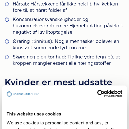
Hårtab: Hårsækkene får ikke nok ilt, hvilket kan
føre til, at håret falder af
Koncentrationsvanskeligheder og
hukommelsesproblemer: Hjernefunktion påvirkes
negativt af lav iltoptagelse
Ørering (tinnitus): Nogle mennesker oplever en
konstant summende lyd i ørerne
Skøre negle og tør hud: Tidlige ydre tegn på, at
kroppen mangler essentielle næringsstoffer
Kvinder er mest udsatte
for at miste hår på grund
af jernmangel
This website uses cookies
Kvinder er mere udsatte for jernmangel, især på
grund af tunge perioder, graviditet eller jernfattige
We use cookies to personalise content and ads, to