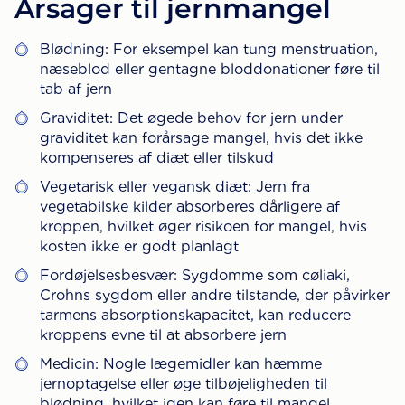
Årsager til jernmangel
Blødning: For eksempel kan tung menstruation,
næseblod eller gentagne bloddonationer føre til
tab af jern
Graviditet: Det øgede behov for jern under
graviditet kan forårsage mangel, hvis det ikke
kompenseres af diæt eller tilskud
Vegetarisk eller vegansk diæt: Jern fra
vegetabilske kilder absorberes dårligere af
kroppen, hvilket øger risikoen for mangel, hvis
kosten ikke er godt planlagt
Fordøjelsesbesvær: Sygdomme som cøliaki,
Crohns sygdom eller andre tilstande, der påvirker
tarmens absorptionskapacitet, kan reducere
kroppens evne til at absorbere jern
Medicin: Nogle lægemidler kan hæmme
jernoptagelse eller øge tilbøjeligheden til
blødning, hvilket igen kan føre til mangel