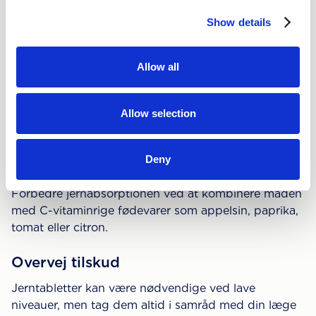
Hvis jernmangel er årsagen til dit hårtab, er der flere
Show details
måder at bremse og vende progressionen på.
Allow all
Skift diæt
Spis mere jernrige fødevarer som rødt kød, spinat,
Allow selection
linser, bælgfrugter, græskarfrø, grønne
bladgrøntsager, nødder og fuldkornsprodukter.
Deny
Kombiner med C-vitamin
Forbedre jernabsorptionen ved at kombinere maden
med C-vitaminrige fødevarer som appelsin, paprika,
tomat eller citron.
Overvej tilskud
Jerntabletter kan være nødvendige ved lave
niveauer, men tag dem altid i samråd med din læge